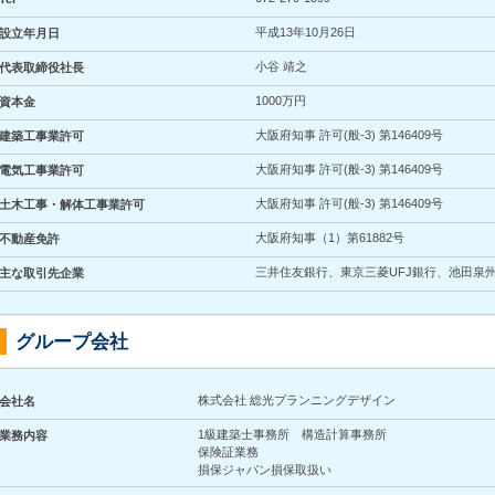
平成13年10月26日
設立年月日
小谷 靖之
代表取締役社長
1000万円
資本金
大阪府知事 許可(般-3) 第146409号
建築工事業許可
大阪府知事 許可(般-3) 第146409号
電気工事業許可
大阪府知事 許可(般-3) 第146409号
土木工事・解体工事業許可
大阪府知事（1）第61882号
不動産免許
三井住友銀行、東京三菱UFJ銀行、池田泉
主な取引先企業
グループ会社
株式会社 総光プランニングデザイン
会社名
1級建築士事務所 構造計算事務所
業務内容
保険証業務
損保ジャパン損保取扱い