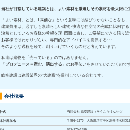
当社が目指している建築とは、よい素材を厳選しその素材を最大限に
「よい素材」とは、｢高価な」という意味には結びつかないことをも、
建築費用は、必ずしも素晴らしい建物･快適な住空間の完成に比例する
漠然としているお客様の希望を形･図面に表し、ご要望にできる限り近
お客様ではわかりづらい、専門的なアドバイスを提供する･･･
そのような過程を経て、創り上げていくものだと考えています。
私達は建物を「売っている」のではありません。
「
プロデュース＝産む、演出する
」のお手伝いをさせていただくので
総空建設は建設業界の“大建豪”を目指している会社です。
会社概要
有限会社 総空建設（そうこうけんせつ）
社名
〒599-8273 大阪府堺市中区深井清水町312
本社所在地
072-270-1399
Tel