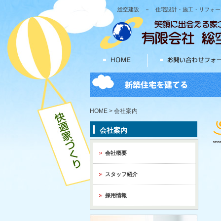
総空建設 － 住宅設計・施工・リフォー
HOME
> 会社案内
会社案内
会社概要
スタッフ紹介
採用情報