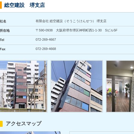
総空建設 堺支店
有限会社 総空建設（そうこうけんせつ） 堺支店
社名
〒590-0938 大阪府堺市堺区神明町西1-1-30 Sビル5F
所在地
072-269-4667
Tel
072-269-4668
Fax
アクセスマップ