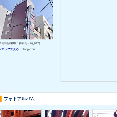
堺電軌阪堺線「神明町」徒歩2分
大マップで見る
（Googlemap）
フォトアルバム